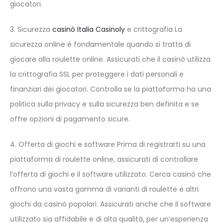
giocatori.
3. Sicurezza
casinò Italia Casinoly
e crittografia La
sicurezza online è fondamentale quando si tratta di
giocare alla roulette online. Assicurati che il casinò utilizza
la crittografia SSL per proteggere i dati personali e
finanziari dei giocatori. Controlla se la piattaforma ha una
politica sulla privacy e sulla sicurezza ben definita e se
offre opzioni di pagamento sicure.
4. Offerta di giochi e software Prima di registrarti su una
piattaforma di roulette online, assicurati di controllare
l’offerta di giochi e il software utilizzato. Cerca casinò che
offrono una vasta gamma di varianti di roulette e altri
giochi da casinò popolari. Assicurati anche che il software
utilizzato sia affidabile e di alta qualità, per un’esperienza