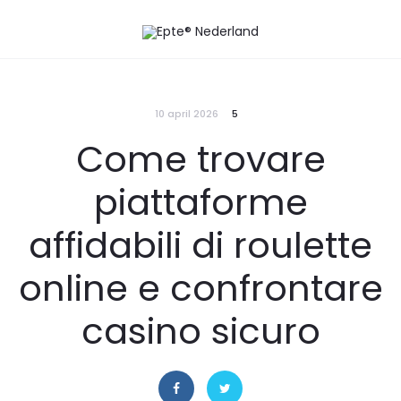
10 april 2026
5
Come trovare
piattaforme
affidabili di roulette
online e confrontare
casino sicuro