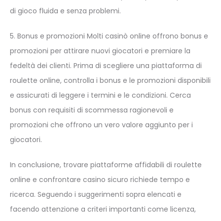
di gioco fluida e senza problemi.
5. Bonus e promozioni Molti casinò online offrono bonus e
promozioni per attirare nuovi giocatori e premiare la
fedeltà dei clienti. Prima di scegliere una piattaforma di
roulette online, controlla i bonus e le promozioni disponibili
e assicurati di leggere i termini e le condizioni. Cerca
bonus con requisiti di scommessa ragionevoli e
promozioni che offrono un vero valore aggiunto per i
giocatori.
In conclusione, trovare piattaforme affidabili di roulette
online e confrontare casino sicuro richiede tempo e
ricerca. Seguendo i suggerimenti sopra elencati e
facendo attenzione a criteri importanti come licenza,