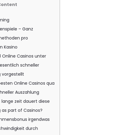
Content
ming
enspiele – Ganz
methoden pro
n Kasino
 Online Casinos unter
esentlich schneller
vorgestellt
besten Online Casinos qua
hneller Auszahlung
lange zeit dauert diese
 as part of Casinos?
kommensbonus irgendwas
chwindigkeit durch