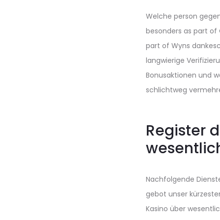
Welche person gegense
besonders as part of
part of Wyns dankesc
langwierige Verifizie
Bonusaktionen und w
schlichtweg vermehre
Register 
wesentlic
Nachfolgende Dienste
gebot unser kürzeste
Kasino über wesentlic