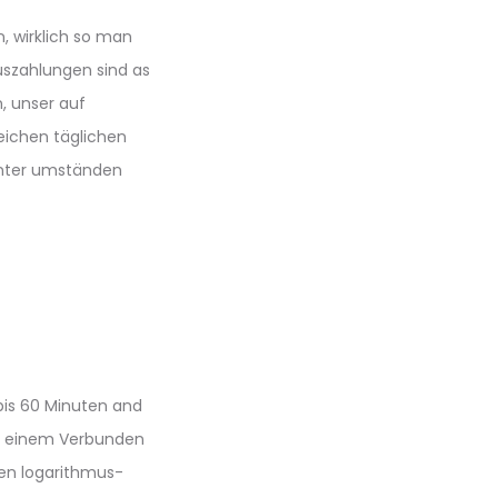
, wirklich so man
uszahlungen sind as
, unser auf
reichen täglichen
nter umständen
bis 60 Minuten and
in einem Verbunden
hen logarithmus-