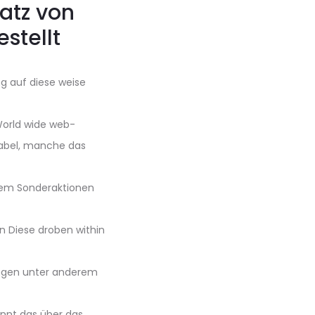
atz von
stellt
ng auf diese weise
World wide web-
iabel, manche das
rem Sonderaktionen
n Diese droben within
ungen unter anderem
önnt das über das