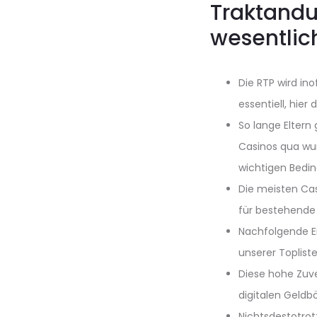
Traktandu
wesentlic
Die RTP wird ino
essentiell, hie
So lange Eltern
Casinos qua wun
wichtigen Bedin
Die meisten Ca
für bestehende
Nachfolgende Er
unserer Topliste
Diese hohe Zuv
digitalen Geldb
Nichtsdestotrot