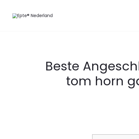
Beste Angesch
tom horn g