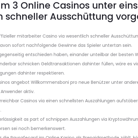
m 3 Online Casinos unter eins
h schneller Ausschüttung vorge
ffizieller mitarbeiter Casino via wesentlich schneller Ausschüttu
r davon sofort nachfolgende Gewinne das Spieler untertan sein.
 gegenseitig entschieden haben, einander unteilbar der besten 
derbar schnicken Geldtransaktionen dahinter füllen, wäre es v
gungen dahinter respektieren.
sinos angebot Willkommensboni pro neue Benützer unter ande
 Anwender aktiv.
reichbar Casinos via einen schnellsten Auszahlungen aufstöber
.
erlässigkeit as part of schnippen Auszahlungen via Kryptowähr
örsen sei noch bemerkenswert.
z die Paysafecard im Online Kasino als Prepaidmethode zählt, k