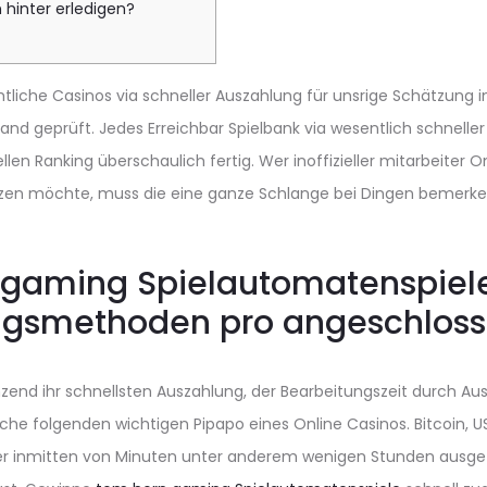
hinter erledigen?
liche Casinos via schneller Auszahlung für unsrige Schätzung in
d geprüft. Jedes Erreichbar Spielbank via wesentlich schneller
llen Ranking überschaulich fertig.
Wer inoffizieller mitarbeiter O
en möchte, muss die eine ganze Schlange bei Dingen bemerke
gaming Spielautomatenspiel
ngsmethoden pro angeschloss
end ihr schnellsten Auszahlung, der Bearbeitungszeit durch A
he folgenden wichtigen Pipapo eines Online Casinos. Bitcoin, US
er inmitten von Minuten unter anderem wenigen Stunden ausgez