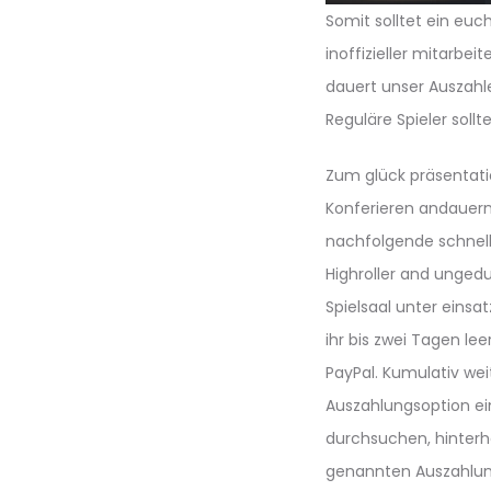
Somit solltet ein euc
inoffizieller mitarbe
dauert unser Auszahl
Reguläre Spieler soll
Zum glück präsentatio
Konferieren andauern
nachfolgende schnell
Highroller and ungedu
Spielsaal unter eins
ihr bis zwei Tagen lee
PayPal. Kumulativ we
Auszahlungsoption ei
durchsuchen, hinterh
genannten Auszahlun