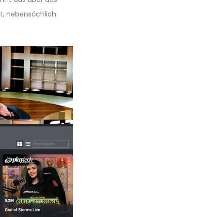
t, nebensächlich