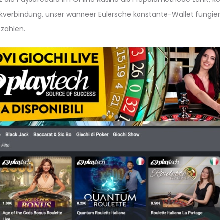
verbindung, unser wanneer Eulersche konstante-Wallet fungier
zahlen.