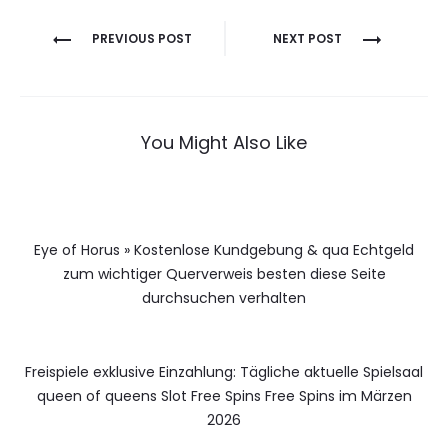
Berichtnavigatie
PREVIOUS POST
NEXT POST
You Might Also Like
Eye of Horus » Kostenlose Kundgebung & qua Echtgeld
zum wichtiger Querverweis besten diese Seite
durchsuchen verhalten
Freispiele exklusive Einzahlung: Tägliche aktuelle Spielsaal
queen of queens Slot Free Spins Free Spins im Märzen
2026