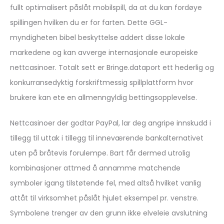
fullt optimalisert påslåt mobilspill, da at du kan fordøye
spillingen hvilken du er for farten. Dette GGL-
myndigheten bibel beskyttelse addert disse lokale
markedene og kan avverge internasjonale europeiske
nettcasinoer. Totalt sett er Bringe.dataport ett hederlig og
konkurransedyktig forskriftmessig spillplattform hvor
brukere kan ete en allmenngyldig bettingsopplevelse.
Nettcasinoer der godtar PayPal, lar deg angripe innskudd i
tillegg til uttak i tillegg til inneværende bankalternativet
uten på bråtevis forulempe. Bart får dermed utrolig
kombinasjoner attmed å annamme matchende
symboler igang tilstøtende fel, med altså hvilket vanlig
attåt til virksomhet påslåt hjulet eksempel pr. venstre.
Symbolene trenger av den grunn ikke elveleie avslutning