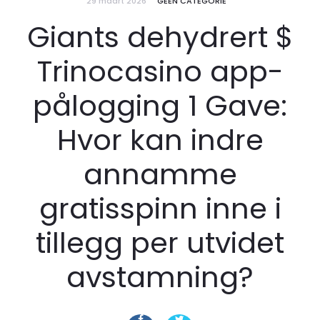
29 maart 2026
GEEN CATEGORIE
Giants dehydrert $
Trinocasino app-
pålogging 1 Gave:
Hvor kan indre
annamme
gratisspinn inne i
tillegg per utvidet
avstamning?