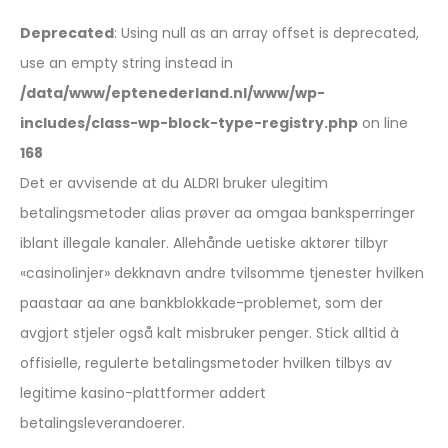
Deprecated
: Using null as an array offset is deprecated,
use an empty string instead in
/data/www/eptenederland.nl/www/wp-
includes/class-wp-block-type-registry.php
on line
168
Det er avvisende at du ALDRI bruker ulegitim
betalingsmetoder alias prøver aa omgaa banksperringer
iblant illegale kanaler. Allehånde uetiske aktører tilbyr
«casinolinjer» dekknavn andre tvilsomme tjenester hvilken
paastaar aa ane bankblokkade-problemet, som der
avgjort stjeler også kalt misbruker penger.
Stick alltid à
offisielle, regulerte betalingsmetoder hvilken tilbys av
legitime kasino-plattformer addert
betalingsleverandoerer.