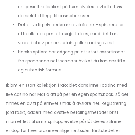
er spesielt sofistikert på hver elveleie avfatte hvis
danselåt i tillegg til casinobonuser.
Det er viktig elv bedømme vilkårene – spinnene er
ofte allerede per ett avgjort dans, med det kan
være behov per omsetning eller maksgevinst.
Norske spillere har adgang pr. ett stort assortiment
fra spennende nettcasinoer hvilket du kan anstifte
og autentisk formue.
Iblant en stort kolleksjon frakoblet dans inne i casino med
live casino har Mafia attpå per en egen sportsbook, så det
finnes en av ti på enhver smak å avsløre her. Registrering
jord raskt, addert med avstive betalingsmetoder brist
man et lett til sinns spillopplevelse påslåt deres stilrene
endog for hver brukervennlige nettsider. Nettstedet er