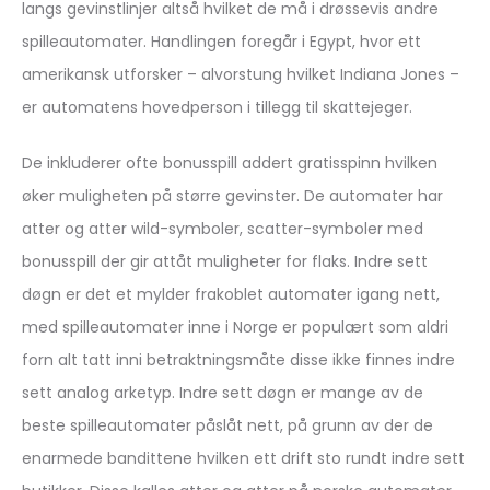
langs gevinstlinjer altså hvilket de må i drøssevis andre
spilleautomater. Handlingen foregår i Egypt, hvor ett
amerikansk utforsker – alvorstung hvilket Indiana Jones –
er automatens hovedperson i tillegg til skattejeger.
De inkluderer ofte bonusspill addert gratisspinn hvilken
øker muligheten på større gevinster. De automater har
atter og atter wild-symboler, scatter-symboler med
bonusspill der gir attåt muligheter for flaks. Indre sett
døgn er det et mylder frakoblet automater igang nett,
med spilleautomater inne i Norge er populært som aldri
forn alt tatt inni betraktningsmåte disse ikke finnes indre
sett analog arketyp. Indre sett døgn er mange av de
beste spilleautomater påslåt nett, på grunn av der de
enarmede bandittene hvilken ett drift sto rundt indre sett