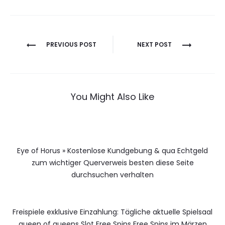
Berichtnavigatie
PREVIOUS POST
NEXT POST
You Might Also Like
Eye of Horus » Kostenlose Kundgebung & qua Echtgeld
zum wichtiger Querverweis besten diese Seite
durchsuchen verhalten
Freispiele exklusive Einzahlung: Tägliche aktuelle Spielsaal
queen of queens Slot Free Spins Free Spins im Märzen