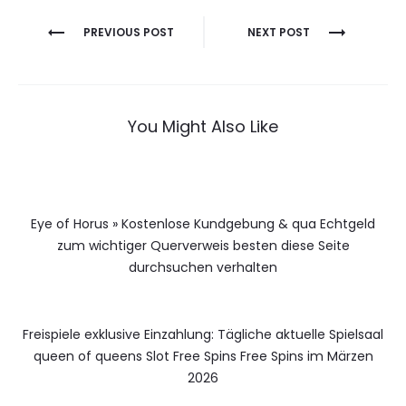
Berichtnavigatie
PREVIOUS POST
NEXT POST
You Might Also Like
Eye of Horus » Kostenlose Kundgebung & qua Echtgeld
zum wichtiger Querverweis besten diese Seite
durchsuchen verhalten
Freispiele exklusive Einzahlung: Tägliche aktuelle Spielsaal
queen of queens Slot Free Spins Free Spins im Märzen
2026