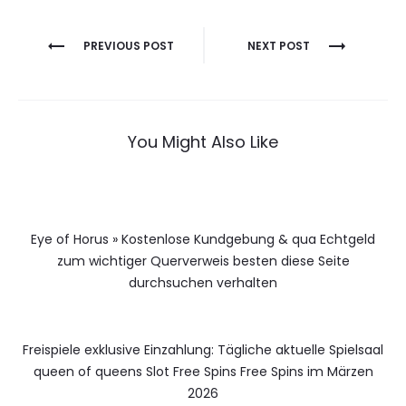
Berichtnavigatie
PREVIOUS POST
NEXT POST
You Might Also Like
Eye of Horus » Kostenlose Kundgebung & qua Echtgeld
zum wichtiger Querverweis besten diese Seite
durchsuchen verhalten
Freispiele exklusive Einzahlung: Tägliche aktuelle Spielsaal
queen of queens Slot Free Spins Free Spins im Märzen
2026