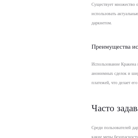
Существует множество он
использовать актуальны
даркнетом.
Преимущества ис
Использование Кракена 
анонимных сделок и шир
платежей, что делает ег
Часто зада
Среди пользователей да
какие меры безопасности