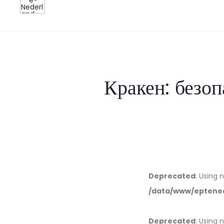
Кракен: безо
Deprecated
: Using 
/data/www/eptened
Deprecated
: Using 