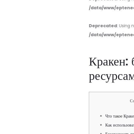
/data/www/eptened
Deprecated
: Using 
/data/www/eptened
Кракен: 
ресурса
С
Что такое Крак
Как использова