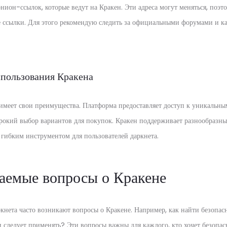
ион-ссылок, которые ведут на Кракен. Эти адреса могут меняться, поэт
е ссылки. Для этого рекомендую следить за официальными форумами и к
пользования Кракена
имеет свои преимущества. Платформа предоставляет доступ к уникальны
окий выбор вариантов для покупок. Кракен поддерживает разнообразны
о гибким инструментом для пользователей даркнета.
ваемые вопросы о Кракене
ркнета часто возникают вопросы о Кракене. Например, как найти безоп
 следует применять? Эти вопросы важны для каждого, кто хочет безопас