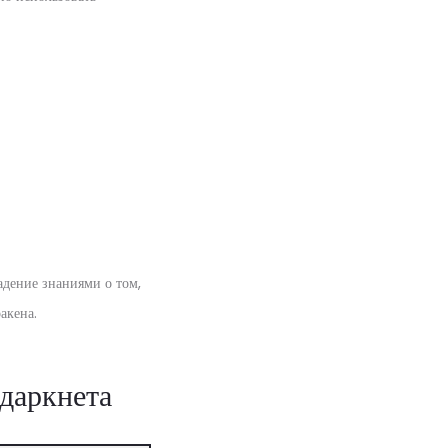
адение знаниями о том,
акена.
даркнета