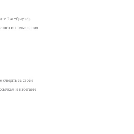
ите Tor-браузер,
асного использования
е следить за своей
ссылкам и избегаете