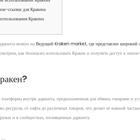
ри использовании Кракена
ион-ссылки для Кракена
использования Кракена
даркнета можно на
Ведущий Kraken market, где представлен широкий а
смотрим, как безопасно использовать Кракен и получить доступ к онион
Кракен?
 платформа внутри даркнета, предназначенная для обмена товарами и ус
во ресурсов, от софта до различных товаров, что делает её важной часть
орумах и в сообществах, посвященных даркнету.