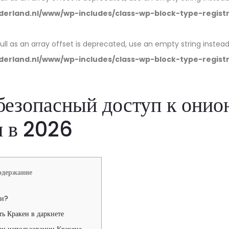
erland.nl/www/wp-includes/class-wp-block-type-regist
null as an array offset is deprecated, use an empty string instead
erland.nl/www/wp-includes/class-wp-block-type-regist
безопасный доступ к онио
м в 2026
одержание
ен?
ть Кракен в даркнете