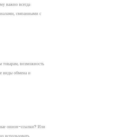
ому важно всегда
аналами, связанными с
м товарам, возможность
е виды обмена и
асные онион-ссылки? Или
но использовать