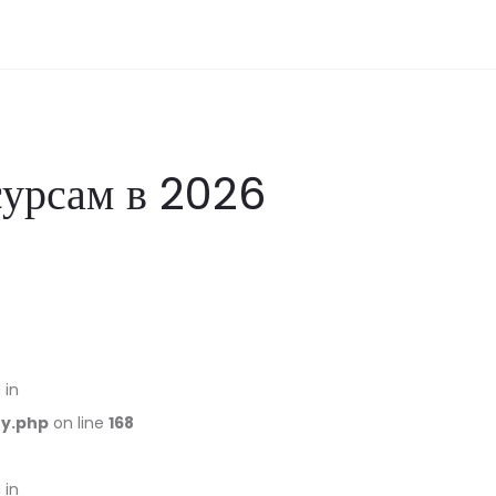
сурсам в 2026
 in
ry.php
on line
168
 in