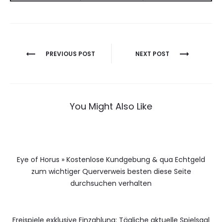
Berichtnavigatie
PREVIOUS POST
NEXT POST
You Might Also Like
Eye of Horus » Kostenlose Kundgebung & qua Echtgeld
zum wichtiger Querverweis besten diese Seite
durchsuchen verhalten
Freispiele exklusive Einzahlung: Tägliche aktuelle Spielsaal