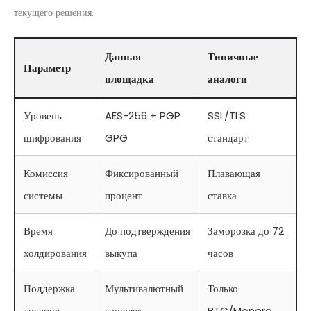
текущего решения.
Данная
Типичные
Параметр
площадка
аналоги
Уровень
AES-256 + PGP
SSL/TLS
шифрования
GPG
стандарт
Комиссия
Фиксированный
Плавающая
системы
процент
ставка
Время
До подтверждения
Заморозка до 72
холдирования
выкупа
часов
Поддержка
Мультивалютный
Только
токенов
кошелек
BTC/Monero