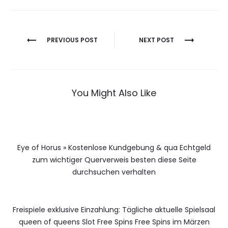
Berichtnavigatie
PREVIOUS POST
NEXT POST
You Might Also Like
Eye of Horus » Kostenlose Kundgebung & qua Echtgeld
zum wichtiger Querverweis besten diese Seite
durchsuchen verhalten
Freispiele exklusive Einzahlung: Tägliche aktuelle Spielsaal
queen of queens Slot Free Spins Free Spins im Märzen