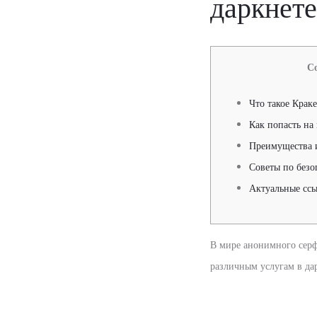
даркнет
С
Что такое Крак
Как попасть на
Преимущества 
Советы по безо
Актуальные ссы
В мире анонимного сер
различным услугам в дар