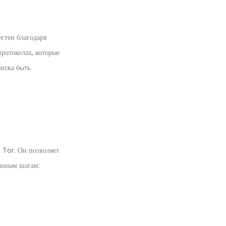
естен благодаря
ротоколах, которые
риска быть
 Tor. Он позволяет
енным шагам: