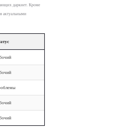
дающих даркнет. Кроме
ся актуальными
атус
бочий
бочий
роблемы
бочий
бочий