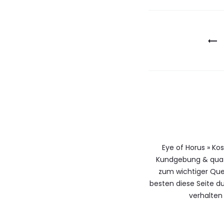
Berichtna
Eye of Horus » Ko
Kundgebung & qua 
zum wichtiger Que
besten diese Seite 
verhalten