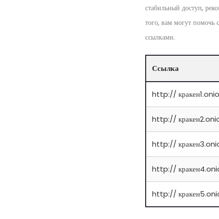
стабильный доступ, рек
того, вам могут помочь
ссылками.
Ссылка
http:// кракен1.oni
http:// кракен2.oni
http:// кракен3.oni
http:// кракен4.on
http:// кракен5.on