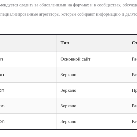
омендуется следить за обновлениями на форумах и в сообществах, обсуж
 специализированные агрегаторы, которые собирают информацию и делят
Тип
Ст
on
Основной сайт
Ра
on
Зеркало
Ра
on
Зеркало
П
ion
Зеркало
Ра
ion
Зеркало
Ра