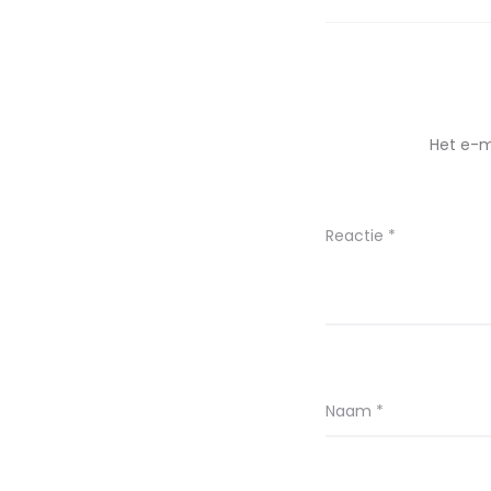
Het e-m
Reactie
*
Naam
*