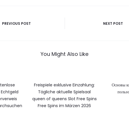
vigatie
PREVIOUS POST
NEXT POST
You Might Also Like
stenlose
Freispiele exklusive Einzahlung:
Основы к
Echtgeld
Tägliche aktuelle Spielsaal
пользо
rverweis
queen of queens Slot Free Spins
durchsuchen
Free Spins im Märzen 2026