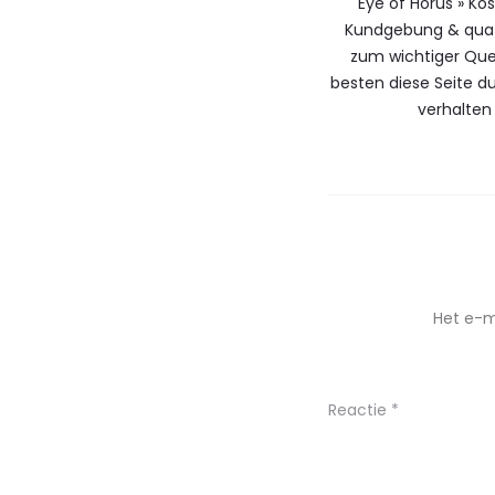
Eye of Horus » Ko
Kundgebung & qua 
zum wichtiger Que
besten diese Seite 
verhalten
Het e-m
Reactie
*