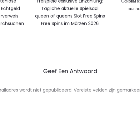
stenlose
Freispiele exklusive Einzahlung:
Основы к
Echtgeld
Tägliche aktuelle Spielsaal
пользо
rverweis
queen of queens Slot Free Spins
durchsuchen
Free Spins im Märzen 2026
Geef Een Antwoord
ailadres wordt niet gepubliceerd.
Vereiste velden zijn gemarke