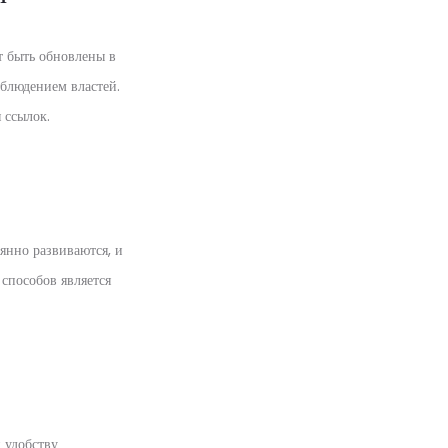
т быть обновлены в
аблюдением властей.
 ссылок.
янно развиваются, и
способов является
 удобству