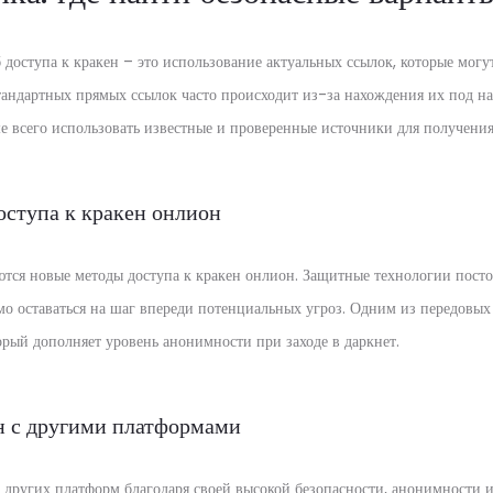
доступа к кракен – это использование актуальных ссылок, которые могу
тандартных прямых ссылок часто происходит из-за нахождения их под н
е всего использовать известные и проверенные источники для получения
оступа к кракен онлион
тся новые методы доступа к кракен онлион. Защитные технологии посто
мо оставаться на шаг впереди потенциальных угроз. Одним из передовых 
орый дополняет уровень анонимности при заходе в даркнет.
н с другими платформами
и других платформ благодаря своей высокой безопасности, анонимности и