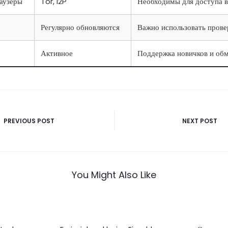
аузеры
Tor, I2P
Необходимы для доступа в
Регулярно обновляются
Важно использовать пров
Активное
Поддержка новичков и об
vigatie
PREVIOUS POST
NEXT POST
You Might Also Like