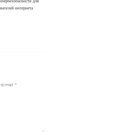
ибербезопасности для
вателей интернета
erd met
*