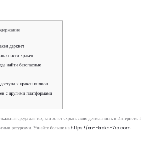
у
одержание
ракен даркнет
опасности кракен
 где найти безопасные
доступа к кракен онлион
кен с другими платформами
кальная среда для тех, кто хочет скрыть свою деятельность в Интернете. 
 этими ресурсами. Узнайте больше на
https://xn--krakn-7ra.com
.