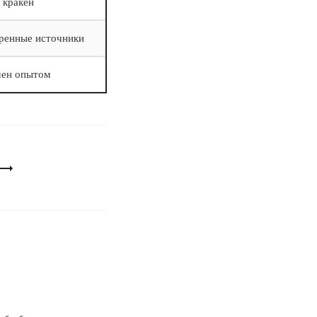
 кракен
еренные источники
мен опытом