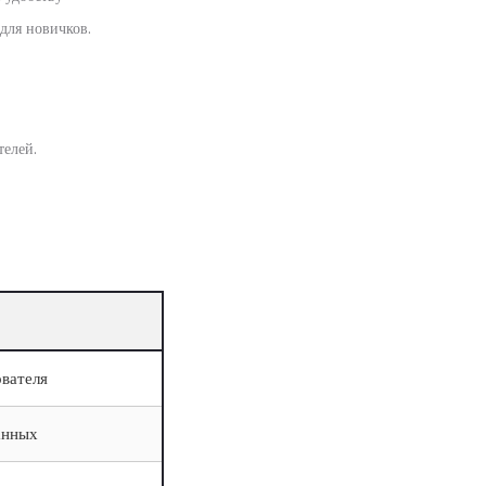
для новичков.
телей.
вателя
анных