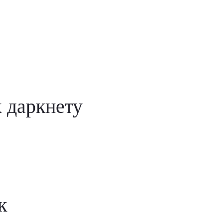
к даркнету
к