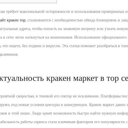
сам требует максимальной осторожности и использования проверенных и
сайт кракен тор
, сталкиваются с необходимостью обхода блокировок и за
ктуальные адреса, чтобы попасть на знакомую витрину или узнать нову
а в сети легко наткнуться на мошенников. Использование официального 
, что ищете, без подмен и вирусов. Эта статья поможет разобраться в тон
дключения.
ктуальность кракен маркет в тор с
ероятной скоростью, и теневой его сектор не исключение. Платформы по
руясь под новые условия цензуры и конкуренции. Кракен маркет давно з
оков в этой нише. Люди ценят возможность быстро найти нужную инфор
абильность работы сервиса стала ключевым фактором его популярности с