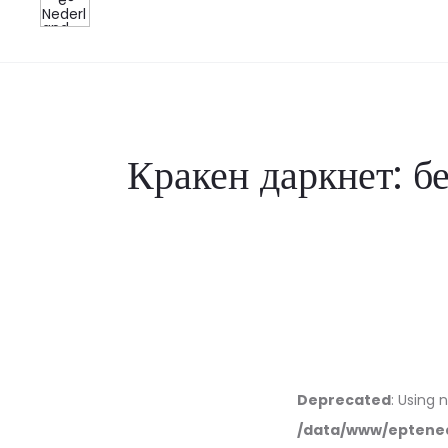
Кракен даркнет: б
Deprecated
: Using 
/data/www/eptened