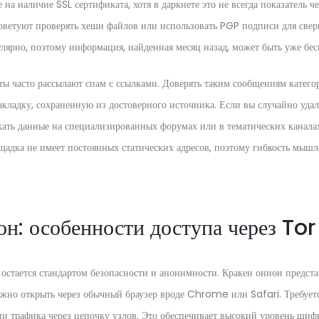
на наличие SSL сертификата, хотя в даркнете это не всегда показатель че
оветуют проверять хеши файлов или использовать PGP подписи для све
улярно, поэтому информация, найденная месяц назад, может быть уже бес
ы часто рассылают спам с ссылками. Доверять таким сообщениям катего
закладку, сохраненную из достоверного источника. Если вы случайно уд
кать данные на специализированных форумах или в тематических каналах
щадка не имеет постоянных статических адресов, поэтому гибкость мышл
н: особенности доступа через Tor
 остается стандартом безопасности и анонимности. Кракен онион предст
ожно открыть через обычный браузер вроде Chrome или Safari. Требует
и трафика через цепочку узлов. Это обеспечивает высокий уровень шиф