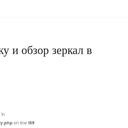
у и обзор зеркал в
 in
ry.php
on line
168