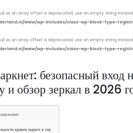
null as an array offset is deprecated, use an empty string instead
erland.nl/www/wp-includes/class-wp-block-type-regist
null as an array offset is deprecated, use an empty string instead
erland.nl/www/wp-includes/class-wp-block-type-regist
аркнет: безопасный вход 
 и обзор зеркал в 2026 г
одержание
льность кракен маркет в тор