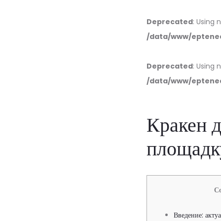
Deprecated
: Using 
/data/www/eptened
Deprecated
: Using 
/data/www/eptened
Кракен д
площадку
С
Введение: актуа