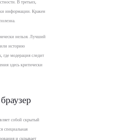
стности. В третьих,
рки информации. Кракен
полезна.
рически нельзя. Лучший
алили историю
, где модерация следит
ения здесь критически
 браузер
авляет собой скрытый
ся специальная
рования и скрывает