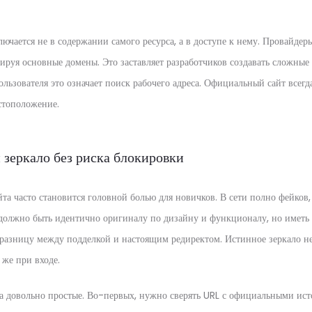
ючается не в содержании самого ресурса, а в доступе к нему. Провайдер
ируя основные домены. Это заставляет разработчиков создавать сложные
ользователя это означает поиск рабочего адреса. Официальный сайт всегд
стоположение.
 зеркало без риска блокировки
та часто становится головной болью для новичков. В сети полно фейков
 должно быть идентично оригиналу по дизайну и функционалу, но иметь
разницу между подделкой и настоящим редиректом. Истинное зеркало не
 же при входе.
а довольно простые. Во-первых, нужно сверять URL с официальными ис