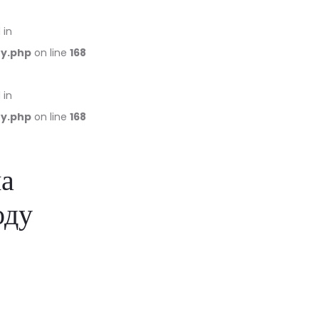
 in
ry.php
on line
168
 in
ry.php
on line
168
на
оду