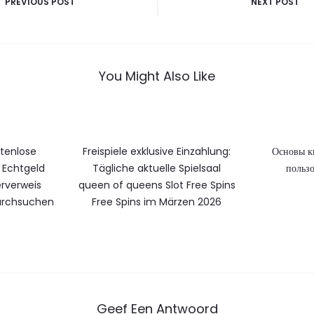
PREVIOUS POST
NEXT POST
You Might Also Like
stenlose
Freispiele exklusive Einzahlung:
Основы к
Echtgeld
Tägliche aktuelle Spielsaal
пользо
rverweis
queen of queens Slot Free Spins
durchsuchen
Free Spins im Märzen 2026
Geef Een Antwoord