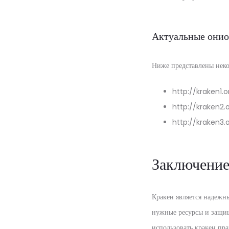
Актуальные онио
Ниже представлены неко
http://kraken1.
http://kraken2.
http://kraken3.
Заключени
Кракен является надежн
нужные ресурсы и защищ
использовать кракен пра