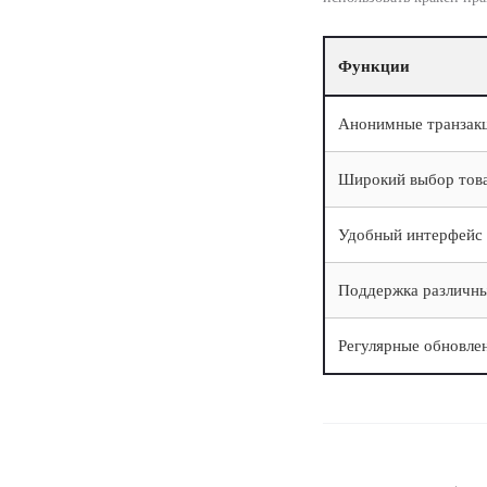
Функции
Анонимные транзак
Широкий выбор тов
Удобный интерфейс
Поддержка различн
Регулярные обновле
Berichtna