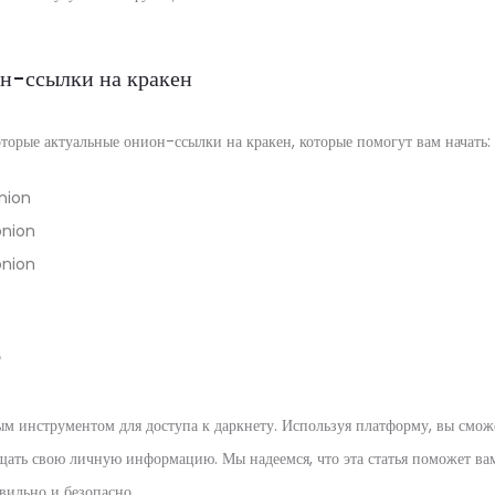
н-ссылки на кракен
торые актуальные онион-ссылки на кракен, которые помогут вам начать:
onion
onion
onion
е
ым инструментом для доступа к даркнету. Используя платформу, вы смож
ать свою личную информацию. Мы надеемся, что эта статья поможет вам
вильно и безопасно.