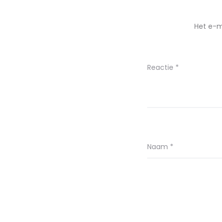
Het e-m
Reactie
*
Naam
*