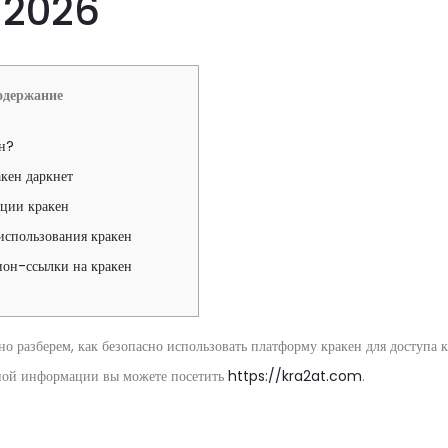
 2026
одержание
ен?
акен даркнет
ции кракен
использования кракен
ион-ссылки на кракен
но разберем, как безопасно использовать платформу кракен для доступа 
ной информации вы можете посетить
https://kra2at.com
.