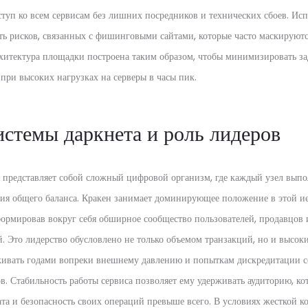
туп ко всем сервисам без лишних посредников и технических сбоев. Исп
ать рисков, связанных с фишинговыми сайтами, которые часто маскируют
рхитектура площадки построена таким образом, чтобы минимизировать з
при высоких нагрузках на серверы в часы пик.
истемы даркнета и роль лидеров
и представляет собой сложный цифровой организм, где каждый узел вып
я общего баланса. Кракен занимает доминирующее положение в этой и
формировав вокруг себя обширное сообщество пользователей, продавцов 
 Это лидерство обусловлено не только объемом транзакций, но и высок
живать годами вопреки внешнему давлению и попыткам дискредитации с
. Стабильность работы сервиса позволяет ему удерживать аудиторию, ко
ата и безопасность своих операций превыше всего. В условиях жесткой 