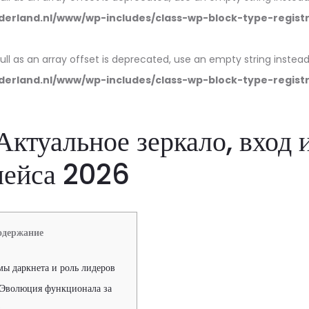
erland.nl/www/wp-includes/class-wp-block-type-regist
null as an array offset is deprecated, use an empty string instead
erland.nl/www/wp-includes/class-wp-block-type-regist
Актуальное зеркало, вход 
лейса 2026
одержание
мы даркнета и роль лидеров
 Эволюция функционала за