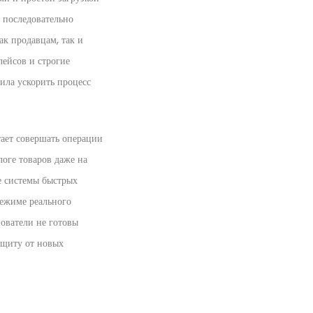
 последовательно
ак продавцам, так и
лейсов и строгие
ила ускорить процесс
тает совершать операции
оге товаров даже на
е системы быстрых
режиме реального
ователи не готовы
ащиту от новых