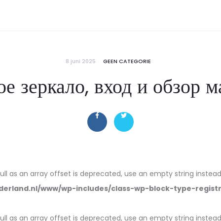
8 juni 2025
GEEN CATEGORIE
ое зеркало, вход и обзор 
null as an array offset is deprecated, use an empty string instead
erland.nl/www/wp-includes/class-wp-block-type-regist
null as an array offset is deprecated, use an empty string instead