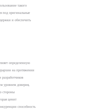
ользование такого
ся под оригинальные
адержки и обеспечить
олняет определенную
ерархии на протяжении
и разработчиков
им уровнем доверия,
о стороны
торая ценит
конкуренции способность