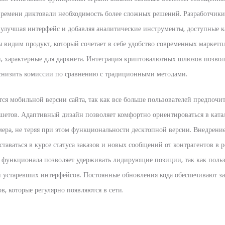
 времени диктовали необходимость более сложных решений. Разработчики
 улучшая интерфейс и добавляя аналитические инструменты, доступные к
 видим продукт, который сочетает в себе удобство современных маркетп
и, характерные для даркнета. Интеграция криптовалютных шлюзов позвол
снизить комиссии по сравнению с традиционными методами.
ся мобильной версии сайта, так как все больше пользователей предпочи
шетов. Адаптивный дизайн позволяет комфортно ориентироваться в катал
мера, не теряя при этом функциональности десктопной версии. Внедрени
таваться в курсе статуса заказов и новых сообщений от контрагентов в 
е функционала позволяет удерживать лидирующие позиции, так как польз
и устаревших интерфейсов. Постоянные обновления кода обеспечивают з
в, которые регулярно появляются в сети.