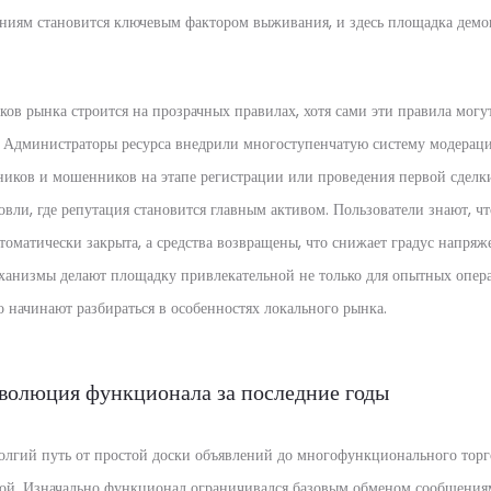
ениям становится ключевым фактором выживания, и здесь площадка дем
ов рынка строится на прозрачных правилах, хотя сами эти правила могу
. Администраторы ресурса внедрили многоступенчатую систему модерации
ников и мошенников на этапе регистрации или проведения первой сделки.
овли, где репутация становится главным активом. Пользователи знают, 
втоматически закрыта, а средства возвращены, что снижает градус напря
ханизмы делают площадку привлекательной не только для опытных опера
о начинают разбираться в особенностях локального рынка.
Эволюция функционала за последние годы
олгий путь от простой доски объявлений до многофункционального торг
ой. Изначально функционал ограничивался базовым обменом сообщениям