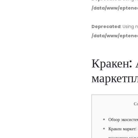
/data/www/eptened
Deprecated
: Using 
/data/www/eptened
Кракен: 
маркетп
С
Обзор экосисте
Кракен маркет: