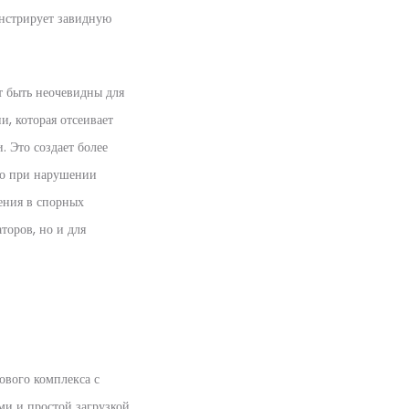
онстрирует завидную
т быть неочевидны для
, которая отсеивает
 Это создает более
что при нарушении
жения в спорных
торов, но и для
ового комплекса с
и и простой загрузкой