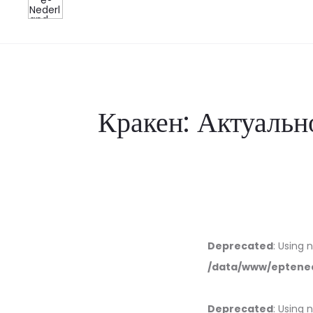
Кракен: Актуальн
Deprecated
: Using 
/data/www/eptened
Deprecated
: Using 