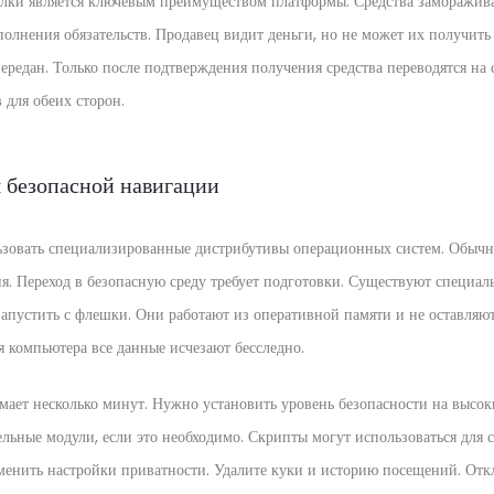
лки является ключевым преимуществом платформы. Средства заморажив
олнения обязательств. Продавец видит деньги, но не может их получить 
 передан. Только после подтверждения получения средства переводятся на 
 для обеих сторон.
 безопасной навигации
ьзовать специализированные дистрибутивы операционных систем. Обычн
я. Переход в безопасную среду требует подготовки. Существуют специа
запустить с флешки. Они работают из оперативной памяти и не оставляют
я компьютера все данные исчезают бесследно.
имает несколько минут. Нужно установить уровень безопасности на высо
льные модули, если это необходимо. Скрипты могут использоваться для
зменить настройки приватности. Удалите куки и историю посещений. Отк