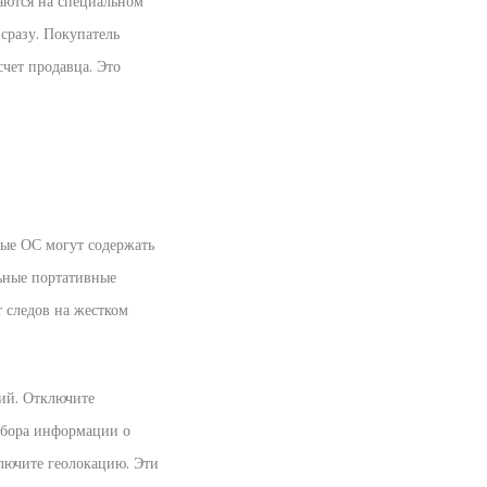
аются на специальном
сразу. Покупатель
счет продавца. Это
ые ОС могут содержать
льные портативные
 следов на жестком
кий. Отключите
 сбора информации о
лючите геолокацию. Эти