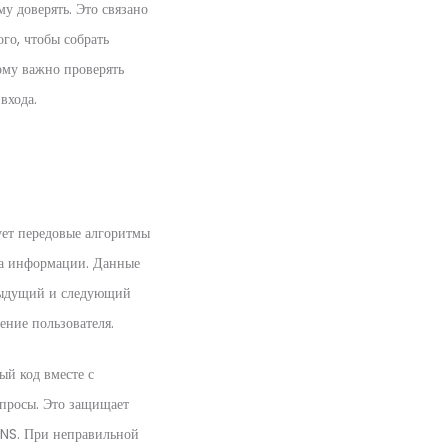
у доверять. Это связано
го, чтобы собрать
ому важно проверять
входа.
ует передовые алгоритмы
ока информации. Данные
едыдущий и следующий
ение пользователя.
ый код вместе с
апросы. Это защищает
DNS. При неправильной