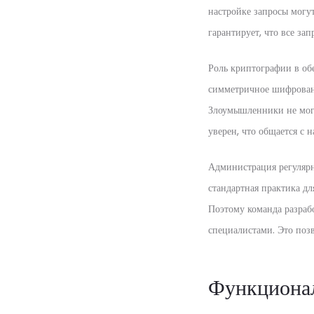
настройке запросы могу
гарантирует, что все за
Роль криптографии в об
симметричное шифровани
Злоумышленники не могут
уверен, что общается с
Администрация регулярн
стандартная практика д
Поэтому команда разраб
специалистами. Это позв
Функционал