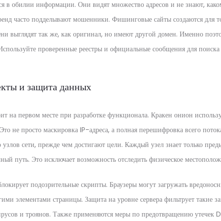
я в обилии информации. Они видят множество адресов и не знают, каком
бренд часто подделывают мошенники. Фишинговые сайты создаются для то
Они выглядят так же, как оригинал, но имеют другой домен. Именно поэт
 Используйте проверенные реестры и официальные сообщения для поиска 
екты и защита данных
оит на первом месте при разработке функционала. Кракен онион использ
Это не просто маскировка IP-адреса, а полная перешифровка всего пот
ко узлов сети, прежде чем достигают цели. Каждый узел знает только пр
лный путь. Это исключает возможность отследить физическое местополож
блокирует подозрительные скрипты. Браузеры могут загружать вредоносн
ими элементами страницы. Защита на уровне сервера фильтрует такие з
ирусов и троянов. Также применяются меры по предотвращению утечек 