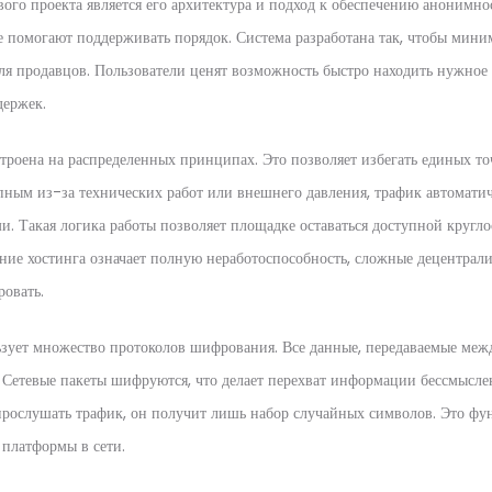
ого проекта является его архитектура и подход к обеспечению анонимнос
ые помогают поддерживать порядок. Система разработана так, чтобы мини
 для продавцов. Пользователи ценят возможность быстро находить нужное
держек.
троена на распределенных принципах. Это позволяет избегать единых точ
упным из-за технических работ или внешнего давления, трафик автоматич
. Такая логика работы позволяет площадке оставаться доступной кругло
дение хостинга означает полную неработоспособность, сложные децентрал
овать.
зует множество протоколов шифрования. Все данные, передаваемые межд
. Сетевые пакеты шифруются, что делает перехват информации бессмысл
рослушать трафик, он получит лишь набор случайных символов. Это ф
 платформы в сети.