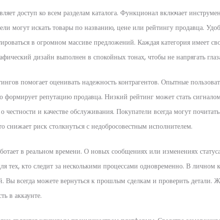
вляет доступ ко всем разделам каталога. Функционал включает инструме
тели могут искать товары по названию, цене или рейтингу продавца. Уд
тироваться в огромном массиве предложений. Каждая категория имеет сво
афический дизайн выполнен в спокойных тонах, чтобы не напрягать глаза
тингов помогает оценивать надежность контрагентов. Опытные пользова
то формирует репутацию продавца. Низкий рейтинг может стать сигналом
о честности и качестве обслуживания. Покупатели всегда могут почитать
то снижает риск столкнуться с недобросовестным исполнителем.
ботает в реальном времени. О новых сообщениях или изменениях статуса
ля тех, кто следит за несколькими процессами одновременно. В личном 
й. Вы всегда можете вернуться к прошлым сделкам и проверить детали. 
ть в аккаунте.