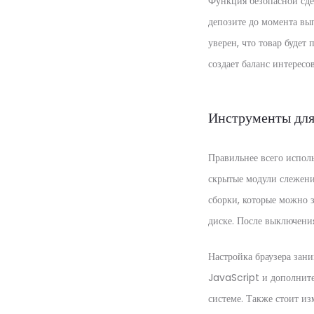
Функция безопасной сде
депозите до момента вып
уверен, что товар будет
создает баланс интересов
Инструменты для
Правильнее всего испол
скрытые модули слежени
сборки, которые можно 
диске. После выключени
Настройка браузера зан
JavaScript и дополните
системе. Также стоит и