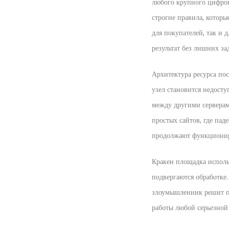
любого крупного цифров
строгие правила, котор
для покупателей, так и
результат без лишних за
Архитектура ресурса пос
узел становится недост
между другими серверами
простых сайтов, где па
продолжают функционир
Кракен площадка исполь
подвергаются обработке
злоумышленник решит п
работы любой серьезной