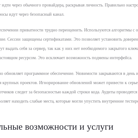
т идти через обычного провайдера, раскрывая личность. Правильно наст
просы идут через безопасный канал.
еспечении приватности трудно переоценить. Используются алгоритмы с
е. Сессии защищены сертификатами. Это позволяет установить доверен
 выдать себя за сервер, так как у них нет необходимого закрытого ключа
 настоящим ресурсом. Это исключает возможность подмены интерфейса.
о обновляет программное обеспечение. Уязвимости закрываются в день 
ля крупных проектов. Игнорирование обновлений может привести к серь
отчиков следит за безопасностью каждой строки кода. Аудиты проводятс
оляет находить слабые места, которые могли упустить внутренние тести
ьные возможности и услуги