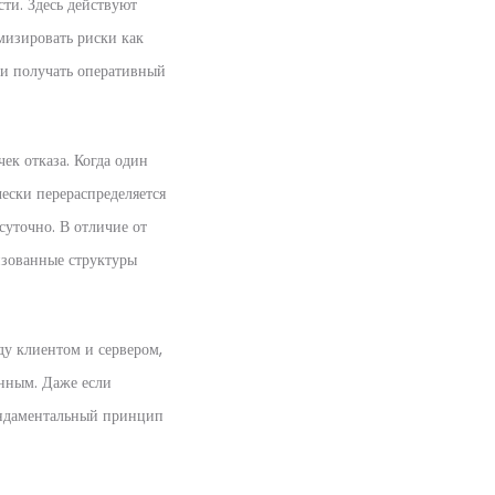
ти. Здесь действуют
мизировать риски как
 и получать оперативный
ек отказа. Когда один
ески перераспределяется
суточно. В отличие от
изованные структуры
у клиентом и сервером,
енным. Даже если
ундаментальный принцип