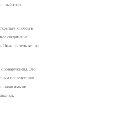
роенный софт
 открытым ключом и
ное соединение.
. Пользователь всегда
их обнаружения. Это
езным последствиям.
я независимыми
ровщики.