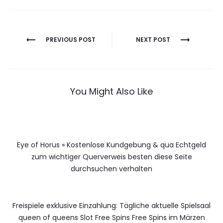
Berichtnavigatie
PREVIOUS POST
NEXT POST
You Might Also Like
Eye of Horus » Kostenlose Kundgebung & qua Echtgeld
zum wichtiger Querverweis besten diese Seite
durchsuchen verhalten
Freispiele exklusive Einzahlung: Tägliche aktuelle Spielsaal
queen of queens Slot Free Spins Free Spins im Märzen