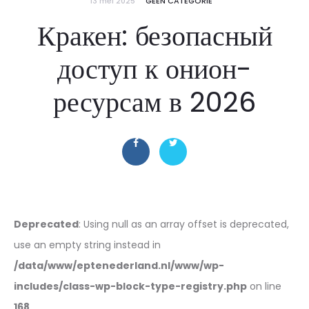
13 mei 2025
GEEN CATEGORIE
Кракен: безопасный
доступ к онион-
ресурсам в 2026
Deprecated
: Using null as an array offset is deprecated,
use an empty string instead in
/data/www/eptenederland.nl/www/wp-
includes/class-wp-block-type-registry.php
on line
168