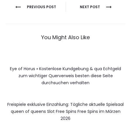
Berichtnavigatie
PREVIOUS POST
NEXT POST
You Might Also Like
Eye of Horus » Kostenlose Kundgebung & qua Echtgeld
zum wichtiger Querverweis besten diese Seite
durchsuchen verhalten
Freispiele exklusive Einzahlung: Tägliche aktuelle Spielsaal
queen of queens Slot Free Spins Free Spins im Märzen
2026