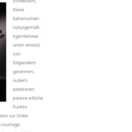
Schließlich,
Diese
beherrschen
naturgemäß
irgendetwas
unter einsatz
von
folgendem
gewinnen,
zudem
existireren
parece etliche
Punkte
mann zur Order
rcourtage.