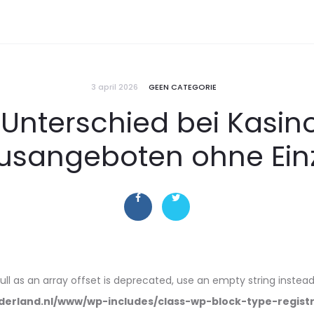
3 april 2026
GEEN CATEGORIE
r Unterschied bei Kas
usangeboten ohne Ein
null as an array offset is deprecated, use an empty string instead
erland.nl/www/wp-includes/class-wp-block-type-regist