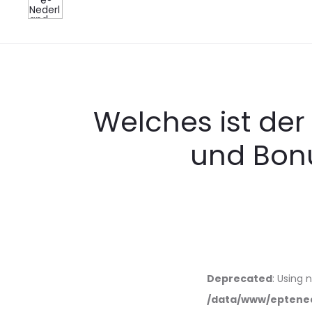
Welches ist de
und Bon
Deprecated
: Using 
/data/www/eptened