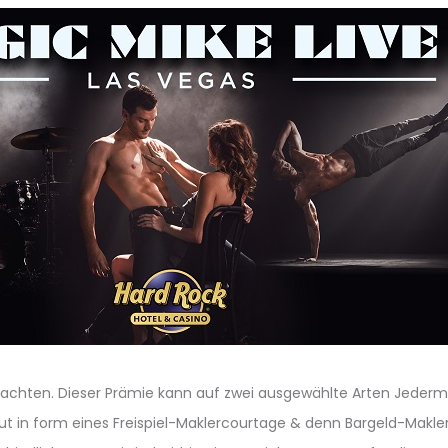
beachten. Dieser Prämie kann auf zwei ausgewählte Arten Jeder
gut in form eines Freispiel-Maklercourtage & denn Bargeld-Makle