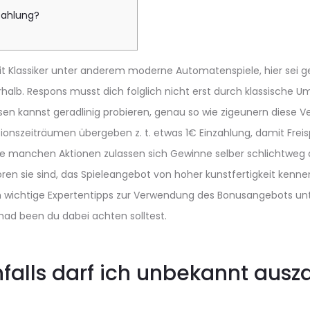
zahlung?
eit Klassiker unter anderem moderne Automatenspiele, hier sei
erhalb. Respons musst dich folglich nicht erst durch klassische
en kannst geradlinig probieren, genau so wie zigeunern diese V
ktionszeiträumen übergeben z. t. etwas 1€ Einzahlung, damit Freis
de manchen Aktionen zulassen sich Gewinne selber schlichtweg
ren sie sind, das Spieleangebot von hoher kunstfertigkeit kenne
wichtige Expertentipps zur Verwendung des Bonusangebots un
 had been du dabei achten solltest.
hfalls darf ich unbekannt ausz