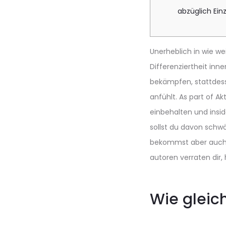
abzüglich Ein
Unerheblich in wie w
Differenziertheit inn
bekämpfen, stattdess
anfühlt. As part of A
einbehalten und insi
sollst du davon schwö
bekommst aber auch 
autoren verraten dir,
Wie gleic