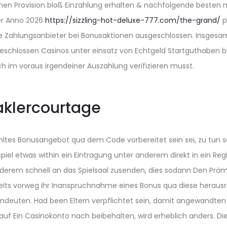
en Provision bloß Einzahlung erhalten & nachfolgende besten 
ter Anno 2026
https://sizzling-hot-deluxe-777.com/the-grand/
p
le Zahlungsanbieter bei Bonusaktionen ausgeschlossen. Insgesam
eschlossen Casinos unter einsatz von Echtgeld Startguthaben bl
ich im voraus irgendeiner Auszahlung verifizieren musst.
klercourtage
hltes Bonusangebot qua dem Code vorbereitet sein sei, zu tun s
iel etwas within ein Eintragung unter anderem direkt in ein Regi
erem schnell an das Spielsaal zusenden, dies sodann Den Prämie
bereits vorweg ihr Inanspruchnahme eines Bonus qua diese herau
ndeuten. Had been Eltern verpflichtet sein, damit angewandte
auf Ein Casinokonto nach beibehalten, wird erheblich anders. Die