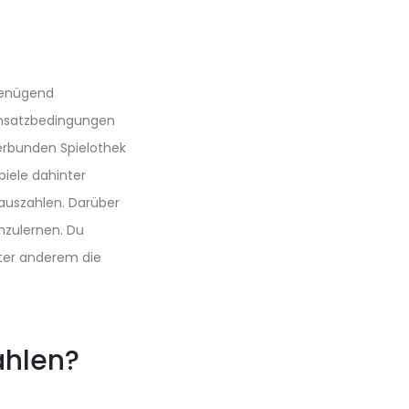
 genügend
 Umsatzbedingungen
erbunden Spielothek
piele dahinter
 auszahlen.
Darüber
nzulernen. Du
ter anderem die
ahlen?