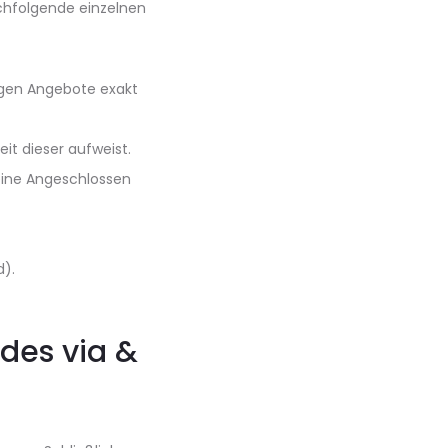
chfolgende einzelnen
igen Angebote exakt
it dieser aufweist.
, eine Angeschlossen
d).
des via &