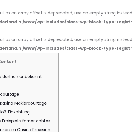
null as an array offset is deprecated, use an empty string instead
erland.nl/www/wp-includes/class-wp-block-type-regist
null as an array offset is deprecated, use an empty string instead
erland.nl/www/wp-includes/class-wp-block-type-regist
Content
ls darf ich unbekannt
rcourtage
 Kasino Maklercourtage
loß Einzahlung
 Freispiele ferner echtes
unserem Casino Provision