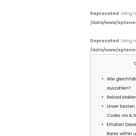
Deprecated
: Using 
/data/www/eptened
Deprecated
: Using 
/data/www/eptened
Wie gleichfal
auszahlen?
Reload Makle
Unser besten
Codes via & b
Erhalten Diese
Bares within 