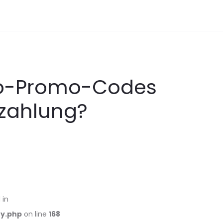
ino-Promo-Codes
zahlung?
 in
ry.php
on line
168