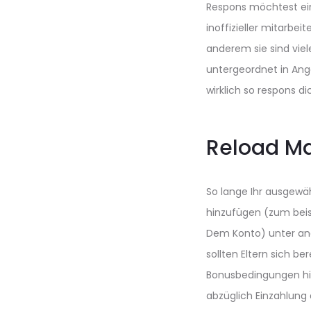
Respons möchtest ein
inoffizieller mitarbei
anderem sie sind vie
untergeordnet in Ang
wirklich so respons d
Reload Ma
So lange Ihr ausgewä
hinzufügen (zum beisp
Dem Konto) unter and
sollten Eltern sich 
Bonusbedingungen hi
abzüglich Einzahlung 