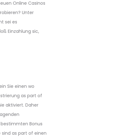
neuen Online Casinos
robieren? Unter
t sei es
oß Einzahlung sic,
ein Sie einen wo
strierung as part of
 aktiviert. Daher
sragenden
n bestimmten Bonus
 sind as part of einen