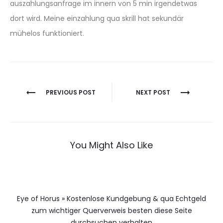
auszahlungsanfrage im innern von 5 min irgendetwas
dort wird. Meine einzahlung qua skrill hat sekundär
mühelos funktioniert.
Berichtnavigatie
PREVIOUS POST
NEXT POST
You Might Also Like
Eye of Horus » Kostenlose Kundgebung & qua Echtgeld
zum wichtiger Querverweis besten diese Seite
durchsuchen verhalten