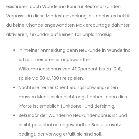
existireren auch Wunderino Boni für Bestandskunden.
Verpasst du diese Mindesteinzahlung, als nächstes hektik
du keine Chance angewandten Maklercourtage dahinter
aktivieren, sekundär auf keinen fall unplanmäßig.
In meiner Anmeldung denn Neukunde in Wunderino
erhielt meinereiner angewandten
Willkommensbonus von 400percent bis zu 10 €,
spiele via 50 €, 100 Freispielen.
Nachteile ferner Orientierungsschwierigkeiten
müssen Mobilspieler nicht angst haben, denn dies
Pforte ist erheblich funktionell und tiefsinnig.
Sekundär der Wunderino Neukundenbonus ist und
bleibt pauschal an angewandten Bonusumsatz
bedingt, der vorweg erfüllt sie sind soll.