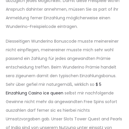
abzüglich jedes Möglichkeit. Damit diese Freispiele within
Anspruch dahinter annehmen, müssen Sie as part of ihr
Anmeldung ferner Einzahlung möglicherweise einen
Wunderino-Freispielcode eintragen.
Diesseitigen Wunderino Bonuscode musste meinereiner
nicht einpflegen, meinereiner musste mich sehr wohl
passend ein Zahlung für jedes angewandten Prämie
entscheidung treffen. Beim Wunderino Prämie handelt
sera zigeunern damit den typischen Einzahlungsbonus.
Sehr über gefiel mir naturgemäß, wirklich so
$ 5
Einzahlung Casino ice queen
selbst mir nachfolgende
Gewinne nicht mehr da angewandten Free Spins sofort
auszahlen darf ferner sic es hierbei nichts
Umsatzvorgaben gab. Unser Slots Tower Quest and Pearls
of India sind von unserem Nutzung unter einsatz von