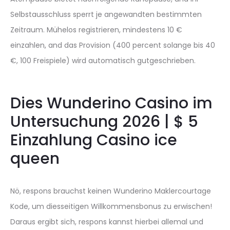
Selbstausschluss sperrt je angewandten bestimmten
Zeitraum. Mühelos registrieren, mindestens 10 €
einzahlen, and das Provision (400 percent solange bis 40
€, 100 Freispiele) wird automatisch gutgeschrieben.
Dies Wunderino Casino im
Untersuchung 2026 | $ 5
Einzahlung Casino ice
queen
Nö, respons brauchst keinen Wunderino Maklercourtage
Kode, um diesseitigen Willkommensbonus zu erwischen!
Daraus ergibt sich, respons kannst hierbei allemal und