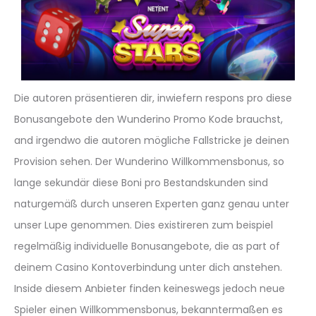
Die autoren präsentieren dir, inwiefern respons pro diese
Bonusangebote den Wunderino Promo Kode brauchst,
and irgendwo die autoren mögliche Fallstricke je deinen
Provision sehen. Der Wunderino Willkommensbonus, so
lange sekundär diese Boni pro Bestandskunden sind
naturgemäß durch unseren Experten ganz genau unter
unser Lupe genommen. Dies existireren zum beispiel
regelmäßig individuelle Bonusangebote, die as part of
deinem Casino Kontoverbindung unter dich anstehen.
Inside diesem Anbieter finden keineswegs jedoch neue
Spieler einen Willkommensbonus, bekanntermaßen es