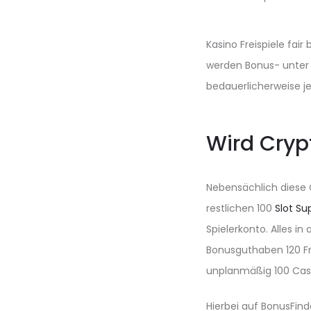
Kasino Freispiele fai
werden Bonus- unter 
bedauerlicherweise jed
Wird Cryp
Nebensächlich diese 
restlichen 100
Slot S
Spielerkonto. Alles i
Bonusguthaben 120 Fr
unplanmäßig 100 Casu
Hierbei auf BonusFind