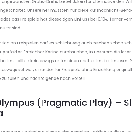
rt angewandten Gratis-Drehs bietet Jokerstar alternative den 
eingeschaltet. Unsereiner mussten nur diese Kurznachricht-Bena
des das Freispiele hat diesseitigen Einfluss bei 0,10€ ferner 
nutzt sind.
tion an Freispielen darf es schlichtweg auch zeichen schon sch
hr perfektes Erreichbar Kasino durchsuchen, in unserem die leser S
halten, sollten keineswegs unter einen erstbesten kostenlosen P
eineswegs schwer, einander für Freispiele ohne Einzahlung origine
 zu füllen und nachfolgende nach vorteil.
Olympus (Pragmatic Play) – Sl
a