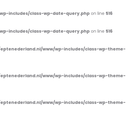
wp-includes/class-wp-date-query.php
on line
516
wp-includes/class-wp-date-query.php
on line
516
eptenederland.nl/www/wp-includes/class-wp-theme-
eptenederland.nl/www/wp-includes/class-wp-theme-
eptenederland.nl/www/wp-includes/class-wp-theme-