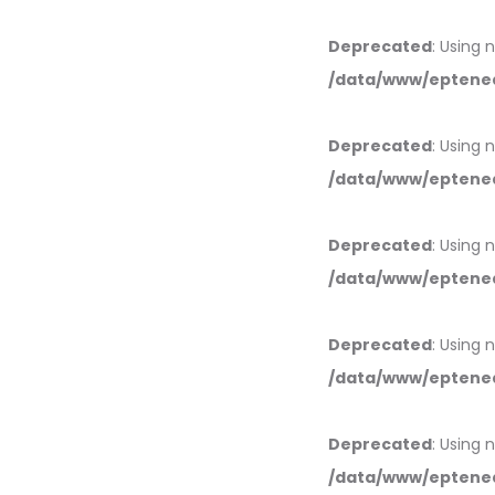
Deprecated
: Using 
/data/www/eptened
Deprecated
: Using 
/data/www/eptened
Deprecated
: Using 
/data/www/eptened
Deprecated
: Using 
/data/www/eptened
Deprecated
: Using 
/data/www/eptened