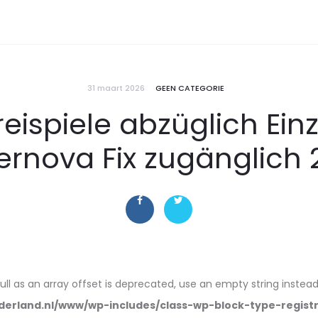
31 maart 2026
GEEN CATEGORIE
eispiele abzüglich Ein
ernova Fix zugänglich 
null as an array offset is deprecated, use an empty string instead
erland.nl/www/wp-includes/class-wp-block-type-regist