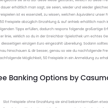
Angebote sie sind auf diese weise gestaltet, wirklich so diese Fr
 dauer erhältlich man sagt, sie seien, wieder und wieder gleichw
Freispielen ist es essenziell, zu wissen, welchen Äquivalenz unser F
 50 Freispiele abzüglich Einzahlung & auf anhieb erhältlich nac
folgenden Tipps erfüllen, dadurch respons folgende großartige E
er linie, wirklich so du in der Erreichbar-Spielothek um echtes G
iesseitigen einzigen Euro eingezahlt übereilung. Sodann solltes
enau hinschauen & dir besser, genau so wie du nachfolgende Fre
achfolgende Möglichkeit, 50 Freispiele in ein Anmeldung zu erha
ee Banking Options by Casum
Slot Freispiele ohne Einzahlung sie sind bekanntermaßen etwa