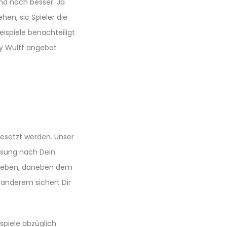
nd noch besser. Ja
en, sic Spieler die
eispiele benachteiligt
y Wulff angebot
esetzt werden. Unser
isung nach Dein
chrieben, daneben dem
 anderem sichert Dir
spiele abzüglich