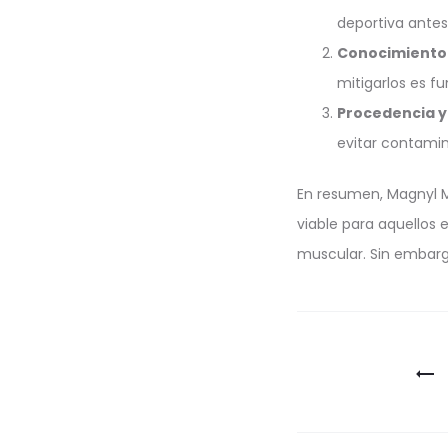
deportiva ante
Conocimiento 
mitigarlos es f
Procedencia y 
evitar contamin
En resumen, Magnyl M
viable para aquellos
muscular. Sin embargo
Berichtna