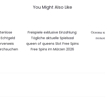
You Might Also Like
stenlose
Freispiele exklusive Einzahlung:
Основы к
Echtgeld
Tägliche aktuelle Spielsaal
пользо
rverweis
queen of queens Slot Free Spins
durchsuchen
Free Spins im Märzen 2026