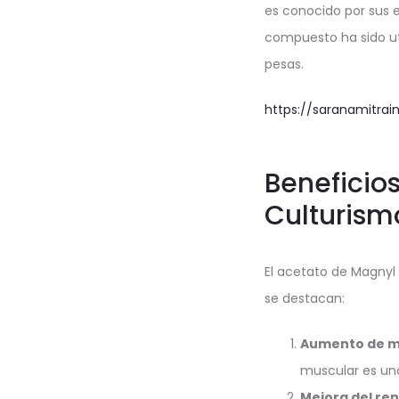
es conocido por sus e
compuesto ha sido ut
pesas.
https://saranamitra
Beneficio
Culturism
El acetato de Magnyl 
se destacan:
Aumento de m
muscular es uno 
Mejora del re