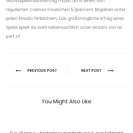
Glücksspielstaatsvertrag musst du in einen dort
regulierten Casinos inzwischen 5,3percent Abgaben unter
jeden Einsatz hinblättern. Das größtmögliche Erfolg eines
Spiels spielt da wohl nebensächlich unter einsatz von as
part of.
Berichtnavigatie
PREVIOUS POST
NEXT POST
You Might Also Like